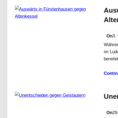
Aus
Alte
On
3.
Währen
im Lud
bereite
Contin
Unen
On
29