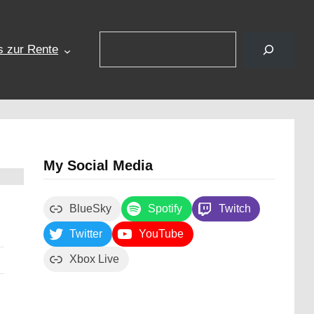
Suchen
s zur Rente
My Social Media
BlueSky
Spotify
Twitch
Twitter
YouTube
Xbox Live