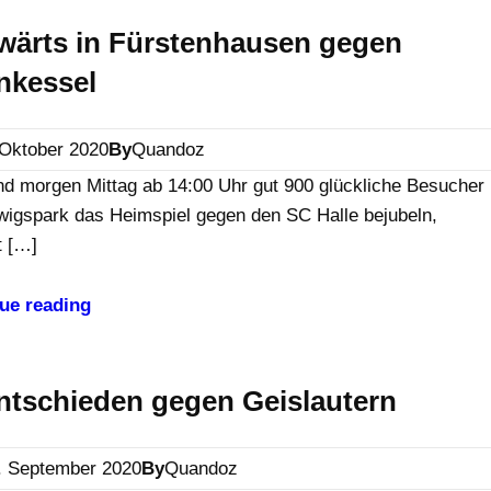
wärts in Fürstenhausen gegen
nkessel
 Oktober 2020
By
Quandoz
d morgen Mittag ab 14:00 Uhr gut 900 glückliche Besucher
wigspark das Heimspiel gegen den SC Halle bejubeln,
t […]
ue reading
tschieden gegen Geislautern
. September 2020
By
Quandoz