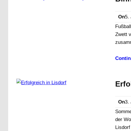
On
5.
Fußbal
Zwett 
zusam
Contin
Erfo
On
3.
Sommerz
der Wo
Lisdorf