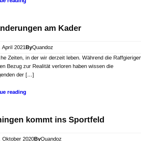
ue reading
änderungen am Kader
. April 2021
By
Quandoz
e Zeiten, in der wir derzeit leben. Während die Raffgierige
den Bezug zur Realität verloren haben wissen die
agenden der […]
ue reading
ingen kommt ins Sportfeld
. Oktober 2020
By
Quandoz