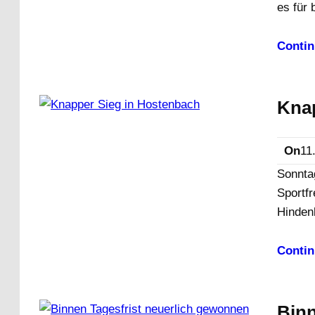
es für 
Contin
Kna
On
11
Sonnta
Sportf
Hinden
Contin
Binn