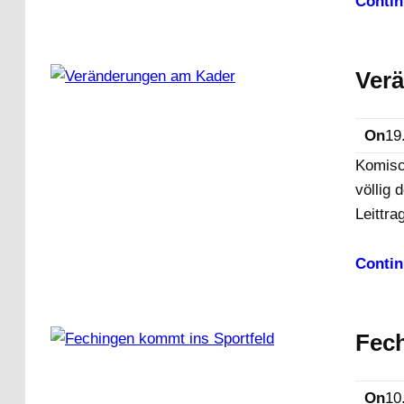
Contin
Ver
On
19
Komisch
völlig 
Leittr
Contin
Fech
On
10