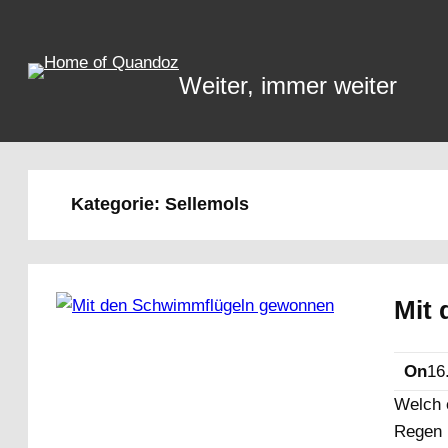
Zum
Inhalt
springen
Weiter, immer weiter
Kategorie:
Sellemols
Mit
On
16
Welch 
Regen 