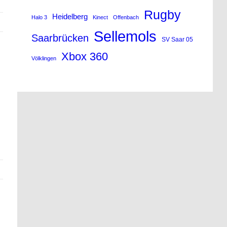
Rugby
Heidelberg
Halo 3
Kinect
Offenbach
Sellemols
Saarbrücken
SV Saar 05
Xbox 360
Völklingen