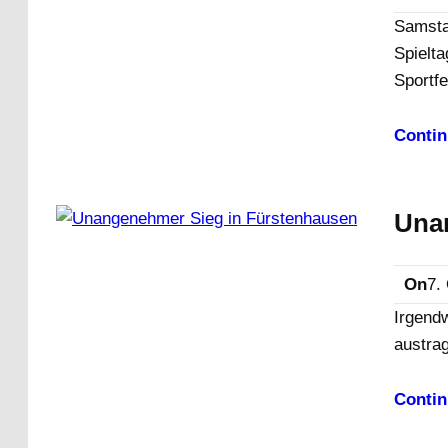
Samsta
Spielta
Sportf
Contin
Una
On
7.
Irgendw
austra
Contin