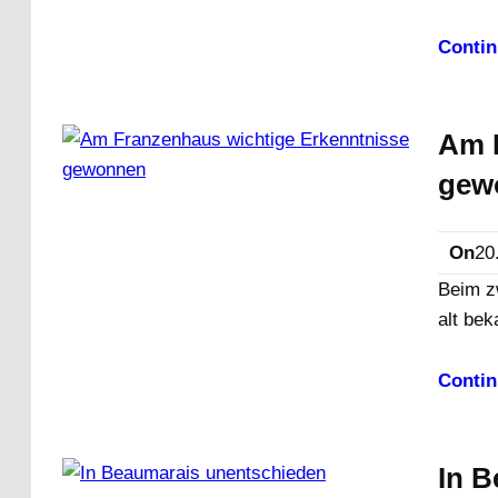
Contin
Am 
gew
On
20
Beim z
alt be
Contin
In 