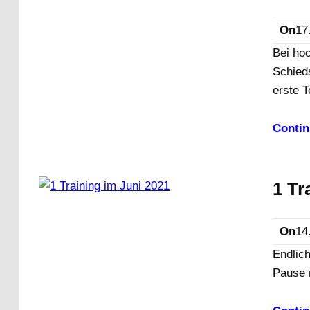
On
17
Bei ho
Schied
erste T
Contin
1 Tr
On
14
Endlich
Pause 