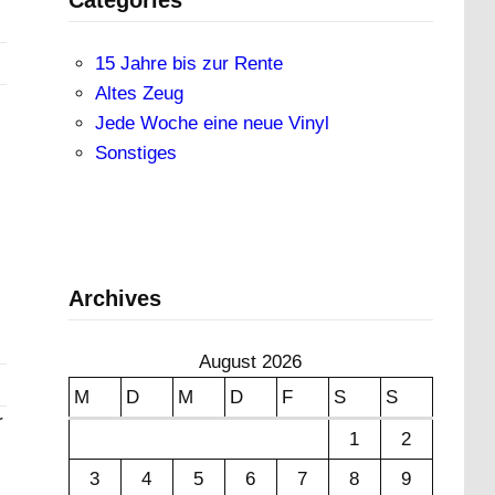
15 Jahre bis zur Rente
Altes Zeug
Jede Woche eine neue Vinyl
Sonstiges
Archives
August 2026
M
D
M
D
F
S
S
r
1
2
3
4
5
6
7
8
9