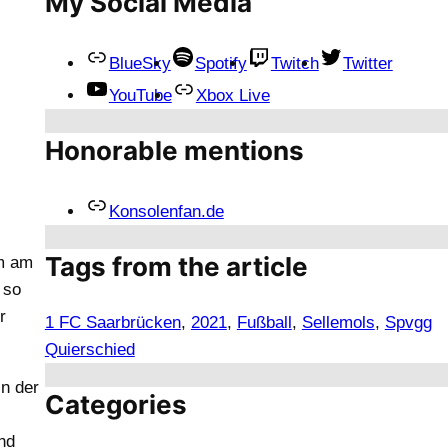
My Social Media
BlueSky
Spotify
Twitch
Twitter
YouTube
Xbox Live
Honorable mentions
Konsolenfan.de
Tags from the article
m am
 so
r
1 FC Saarbrücken
, 
2021
, 
Fußball
, 
Sellemols
, 
Spvgg
Quierschied
in der
Categories
nd