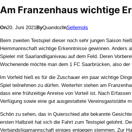
Am Franzenhaus wichtige E
On
20. Juni 2021
By
Quandoz
In
Sellemols
Beim zweiten Testspiel dieser noch sehr jungen Saison hieß
Heimmannschaft wichtige Erkenntnisse gewinnen. Anders a
Spieler mit Saarlandliganiveau auf dem Feld. Deren Vorb
Wochenende möchte man dem 1 FC Saarbrücken, also der er
Im Vorfeld hieß es für die Zuschauer ein paar wichtige Din
Spiel teilnehmen zu dürfen. Weiterhin stehen am Franzenha
dass eine frühzeitige Anreise von Vorteil ist. Nach Erfass
Verfügung sowie eine gut ausgestattete Vereinsgaststätte 
Schön zu sehen, das in Quierschied alte bekannte Gesichte
ersten Halbzeit hat sich die Fahrt zum Testspiel gelohnt. 
Verbandsligamannschaft einiges entgegen stemmen. Zur Hal