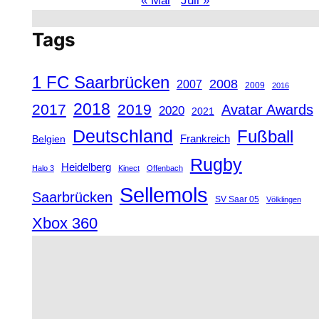
« Mai
Juli »
Tags
1 FC Saarbrücken
2008
2007
2009
2016
2018
2017
2019
Avatar Awards
2020
2021
Deutschland
Fußball
Frankreich
Belgien
Rugby
Heidelberg
Halo 3
Kinect
Offenbach
Sellemols
Saarbrücken
SV Saar 05
Völklingen
Xbox 360