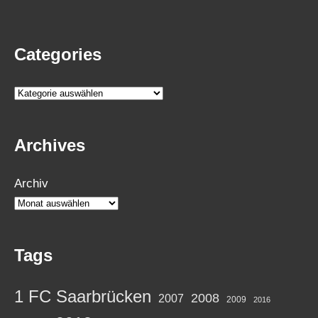
Categories
K
a
t
Archives
e
g
Archiv
o
r
i
e
Tags
n
1 FC Saarbrücken
2008
2007
2009
2016