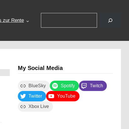
Suchen
s zur Rente
My Social Media
BlueSky
Spotify
Twitch
Twitter
YouTube
Xbox Live