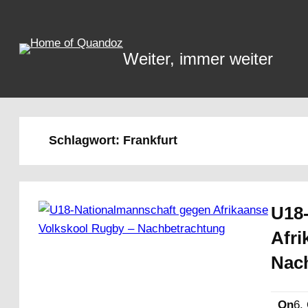
Zum
Inhalt
springen
Weiter, immer weiter
Schlagwort:
Frankfurt
U18
Afri
Nac
On
6.