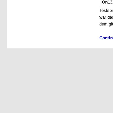
On
13
Testsp
war da
dem gl
Contin