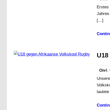
Erstes 
Jahres
[…]
Contin
U18 
On
4.
Unsere
Volksk
lautete
Contin