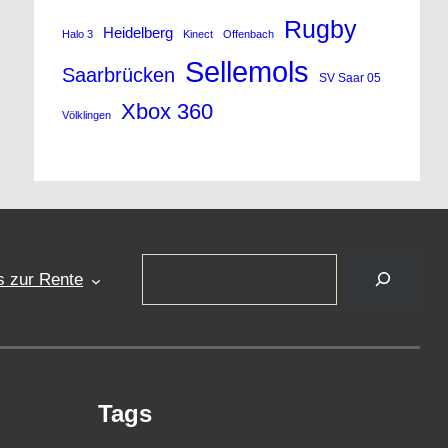
Rugby
Heidelberg
Halo 3
Kinect
Offenbach
Sellemols
Saarbrücken
SV Saar 05
Xbox 360
Völklingen
Suchen
s zur Rente
Tags