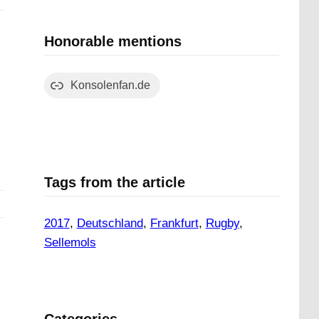
Honorable mentions
Konsolenfan.de
Tags from the article
2017
, 
Deutschland
, 
Frankfurt
, 
Rugby
, 
Sellemols
Categories