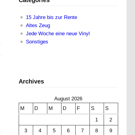
15 Jahre bis zur Rente
Altes Zeug
Jede Woche eine neue Vinyl
Sonstiges
Archives
August 2026
M
D
M
D
F
S
S
1
2
3
4
5
6
7
8
9