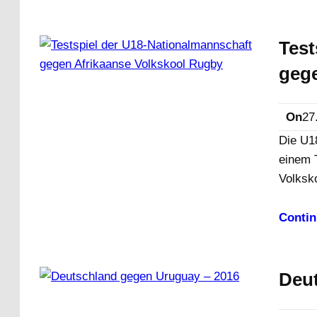
Test
gege
On
27
Die U1
einem 
Volksk
Contin
Deu