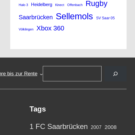
Rugby
Heidelberg
Halo 3
Kinect
Offenbach
Sellemols
Saarbrücken
SV Saar 05
Xbox 360
Völklingen
Suchen
re bis zur Rente
Tags
1 FC Saarbrücken
2008
2007