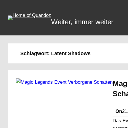
Zum
Inhalt
springen
Weiter, immer weiter
Schlagwort:
Latent Shadows
Mag
Sch
On
21
Das Ev