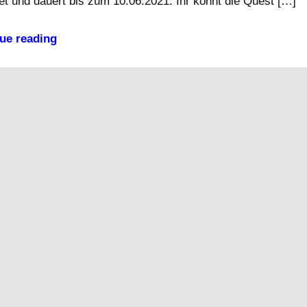
et und dauert bis zum 10.06.2021. Ihr könnt die Quest […]
ue reading