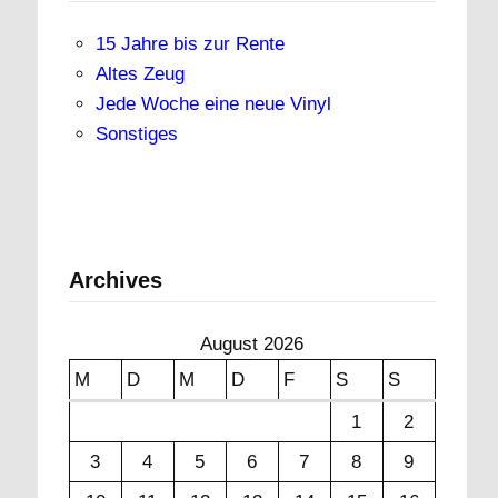
15 Jahre bis zur Rente
Altes Zeug
Jede Woche eine neue Vinyl
Sonstiges
Archives
August 2026
M
D
M
D
F
S
S
1
2
3
4
5
6
7
8
9