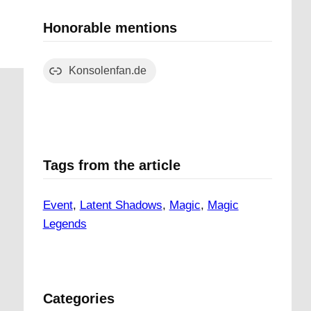
Honorable mentions
Konsolenfan.de
Tags from the article
Event
, 
Latent Shadows
, 
Magic
, 
Magic
Legends
Categories