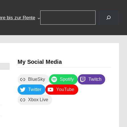
Suchen
re bis zur Rente
My Social Media
BlueSky
Spotify
Twitch
Twitter
YouTube
Xbox Live