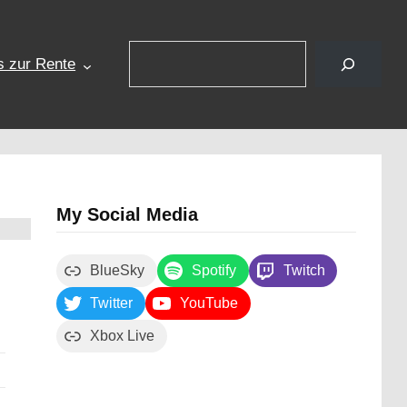
Suchen
s zur Rente
My Social Media
BlueSky
Spotify
Twitch
Twitter
YouTube
Xbox Live