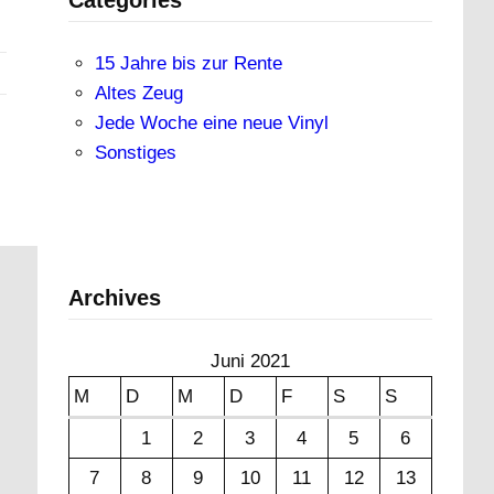
15 Jahre bis zur Rente
Altes Zeug
Jede Woche eine neue Vinyl
Sonstiges
Archives
Juni 2021
M
D
M
D
F
S
S
1
2
3
4
5
6
7
8
9
10
11
12
13