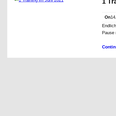
1 Tr
On
14
Endlich
Pause 
Contin