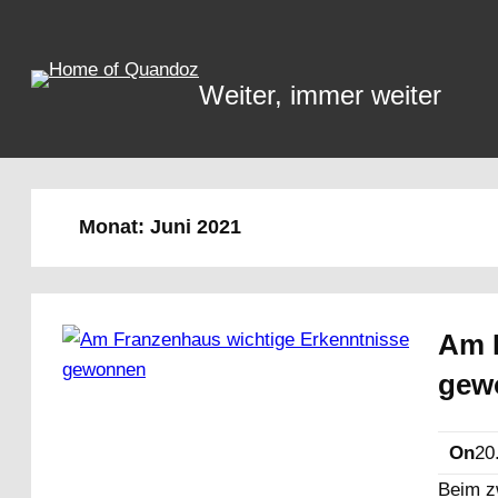
Zum
Inhalt
springen
Weiter, immer weiter
Monat:
Juni 2021
Am 
gew
On
20
Beim z