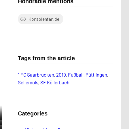
Honorable mentions
Konsolenfan.de
Tags from the article
1 FC Saarbrücken
, 
2019
, 
Fußball
, 
Püttlingen
, 
Sellemols
, 
SF Köllerbach
Categories