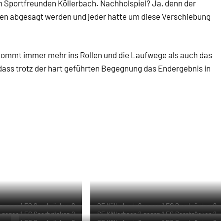
 Sportfreunden Köllerbach. Nachholspiel? Ja, denn der
en abgesagt werden und jeder hatte um diese Verschiebung
t kommt immer mehr ins Rollen und die Laufwege als auch das
dass trotz der hart geführten Begegnung das Endergebnis in
2 gegen 1 FC Saarbrücken 2
SF Köllerbach 2 gegen 1 FC Saarbrücken 2
2 gegen 1 FC Saarbrücken 2
SF Köllerbach 2 gegen 1 FC Saarbrücken 2