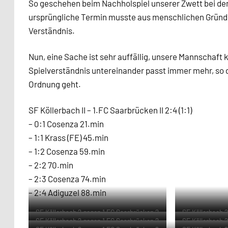
So geschehen beim Nachholspiel unserer Zwett bei den
ursprüngliche Termin musste aus menschlichen Gründ
Verständnis.
Nun, eine Sache ist sehr auffällig, unsere Mannschaf
Spielverständnis untereinander passt immer mehr, so 
Ordnung geht.
SF Köllerbach II – 1.FC Saarbrücken II 2:4 (1:1)
– 0:1 Cosenza 21.min
– 1:1 Krass (FE) 45.min
– 1:2 Cosenza 59.min
– 2:2 70.min
– 2:3 Cosenza 74.min
– 2:4 Adiguzel 88.min
SF Köllerbach 2 gegen 1 FC Saarbrücken 2
SF Köllerbach 
SF Köllerbach 2 gegen 1 FC Saarbrücken 2
SF Köllerbach 