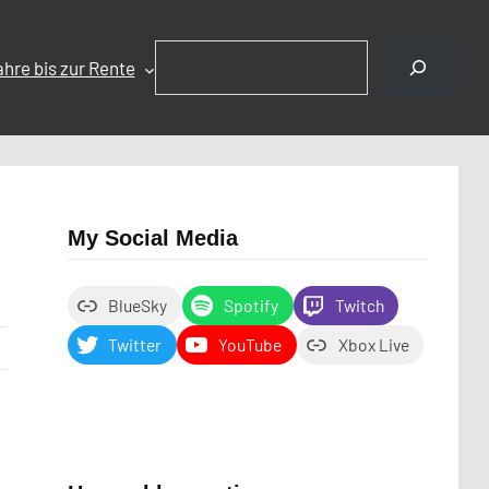
Suchen
ahre bis zur Rente
My Social Media
BlueSky
Spotify
Twitch
Twitter
YouTube
Xbox Live