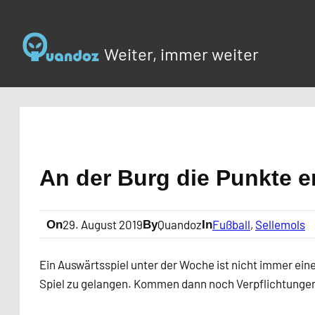
Zum
Inhalt
springen
Weiter, immer weiter
An der Burg die Punkte e
29. August 2019
Quandoz
Fußball
, 
Sellemols
On
By
In
Ein Auswärtsspiel unter der Woche ist nicht immer ei
Spiel zu gelangen. Kommen dann noch Verpflichtungen 