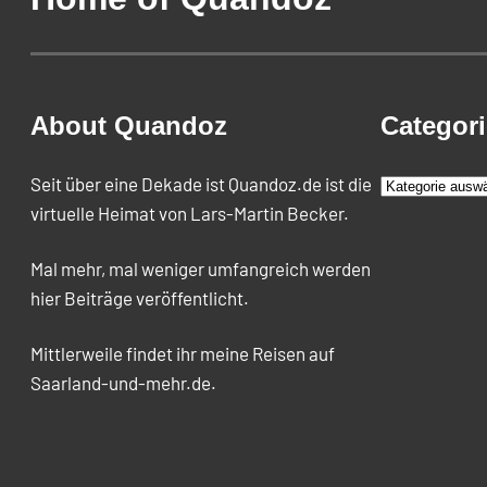
About Quandoz
Categor
K
Seit über eine Dekade ist Quandoz.de ist die
a
virtuelle Heimat von Lars-Martin Becker.
t
Mal mehr, mal weniger umfangreich werden
e
hier Beiträge veröffentlicht.
g
o
Mittlerweile findet ihr meine Reisen auf
r
Saarland-und-mehr.de.
i
e
n