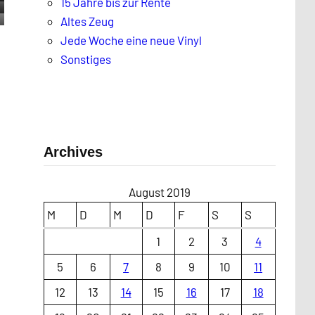
15 Jahre bis zur Rente
Altes Zeug
Jede Woche eine neue Vinyl
Sonstiges
Archives
August 2019
M
D
M
D
F
S
S
1
2
3
4
5
6
7
8
9
10
11
12
13
14
15
16
17
18