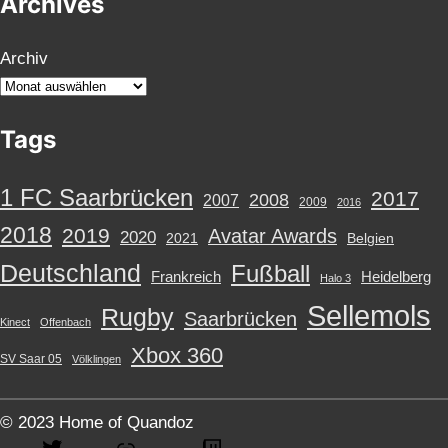
Archives
t
e
g
Archiv
o
r
Tags
i
e
n
1 FC Saarbrücken
2017
2008
2007
2009
2016
2018
2019
Avatar Awards
2020
2021
Belgien
Deutschland
Fußball
Frankreich
Heidelberg
Halo 3
Sellemols
Rugby
Saarbrücken
Kinect
Offenbach
Xbox 360
SV Saar 05
Völklingen
© 2023 Home of Quandoz