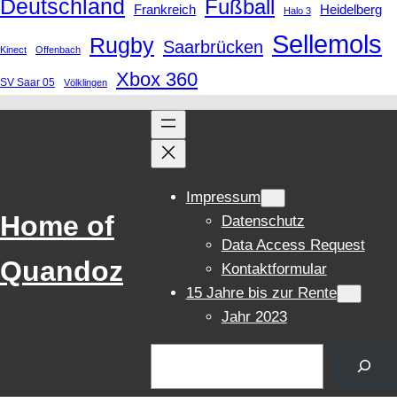
Deutschland
Fußball
Frankreich
Heidelberg
Halo 3
Sellemols
Rugby
Saarbrücken
Kinect
Offenbach
Xbox 360
SV Saar 05
Völklingen
Impressum
Home of
Datenschutz
Data Access Request
Quandoz
Kontaktformular
15 Jahre bis zur Rente
Jahr 2023
Suchen