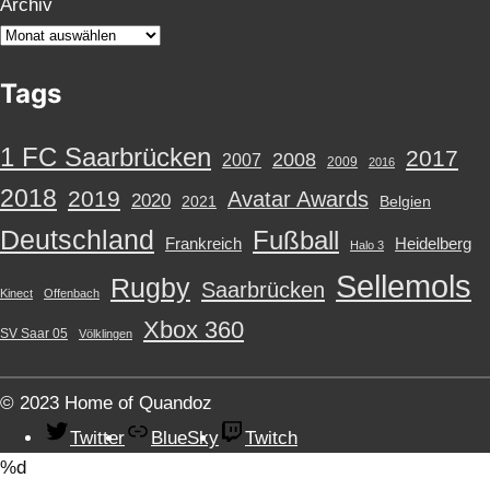
g
Archiv
o
r
Tags
i
e
n
1 FC Saarbrücken
2017
2008
2007
2009
2016
2018
2019
Avatar Awards
2020
2021
Belgien
Deutschland
Fußball
Frankreich
Heidelberg
Halo 3
Sellemols
Rugby
Saarbrücken
Kinect
Offenbach
Xbox 360
SV Saar 05
Völklingen
© 2023 Home of Quandoz
Twitter
BlueSky
Twitch
%d