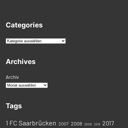
Categories
K
a
t
Archives
e
g
Archiv
o
r
i
e
Tags
n
1 FC Saarbrücken
2017
2008
2007
2009
2016