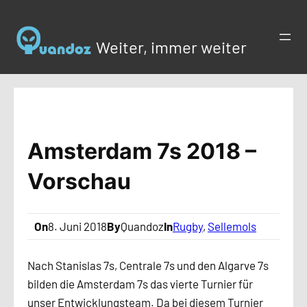
Zum
Inhalt
Weiter, immer weiter
springen
Amsterdam 7s 2018 –
Vorschau
On
8. Juni 2018
By
Quandoz
In
Rugby
, 
Sellemols
Nach Stanislas 7s, Centrale 7s und den Algarve 7s
bilden die Amsterdam 7s das vierte Turnier für
unser Entwicklungsteam. Da bei diesem Turnier