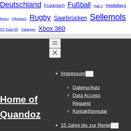
Deutschland
Fußball
Frankreich
Heidelberg
Halo 3
Sellemols
Rugby
Saarbrücken
Kinect
Offenbach
Xbox 360
SV Saar 05
Völklingen
Impressum
Datenschutz
Data Access
Home of
Request
Kontaktformular
Quandoz
15 Jahre bis zur Rente