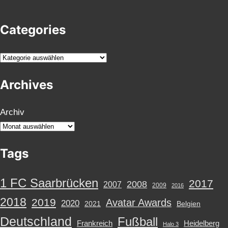
Categories
K
a
Archives
t
e
g
Archiv
o
r
Tags
i
e
n
1 FC Saarbrücken
2017
2008
2007
2009
2016
2018
2019
Avatar Awards
2020
2021
Belgien
Deutschland
Fußball
Frankreich
Heidelberg
Halo 3