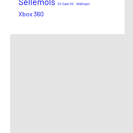
Sellemols
SV Saar 05
Völklingen
Xbox 360