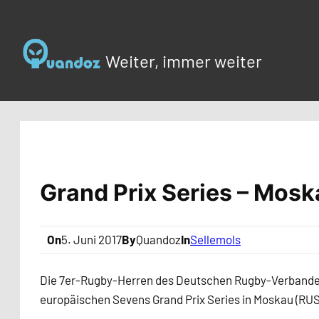
Zum
Inhalt
springen
Weiter, immer weiter
Grand Prix Series – Mos
On
5. Juni 2017
By
Quandoz
In
Sellemols
Die 7er-Rugby-Herren des Deutschen Rugby-Verbandes 
europäischen Sevens Grand Prix Series in Moskau (RUS