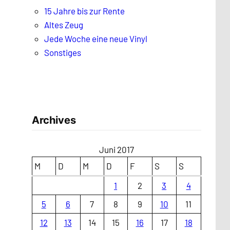
15 Jahre bis zur Rente
Altes Zeug
Jede Woche eine neue Vinyl
Sonstiges
Archives
Juni 2017
M
D
M
D
F
S
S
1
2
3
4
5
6
7
8
9
10
11
12
13
14
15
16
17
18