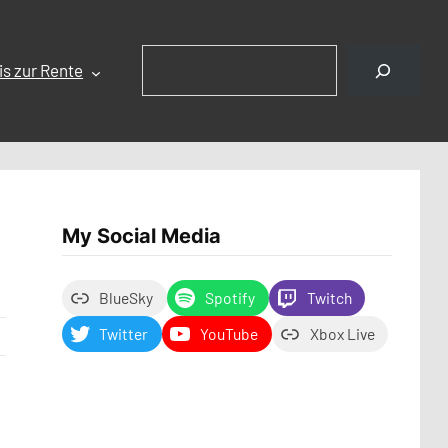
Suchen
is zur Rente
My Social Media
BlueSky
Spotify
Twitch
Twitter
YouTube
Xbox Live