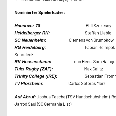
Nominierter Spielerkader:
Phil Szczesny
Hannover 78:
Steffen Liebig
Heidelberger RK:
Clemens von Grumbkow
SC Neuenheim:
Fabian Heimpel,
RG Heidelberg:
Schreieck
Leon Hees, Sam Rainge
RK Heusenstamm:
Max Calitz
Tuks Rugby (ZAF):
Sebastian From
Trinity
College
(IRE):
: Carlos Soteras Merz
TV
Pforzheim
Joshua Tasche (TSV Handschuhsheim), Rober
Auf Abruf:
Jarrod Saul (SC Germania List)