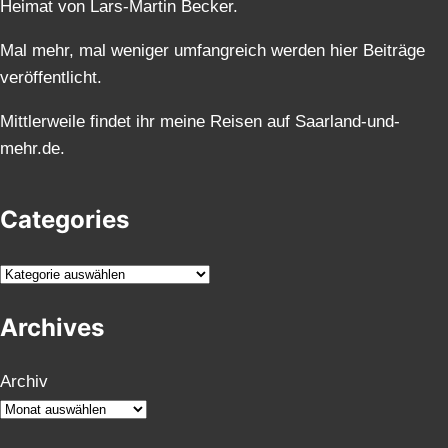
Heimat von Lars-Martin Becker.
Mal mehr, mal weniger umfangreich werden hier Beiträge
veröffentlicht.
Mittlerweile findet ihr meine Reisen auf Saarland-und-
mehr.de.
Categories
K
a
Archives
t
e
g
Archiv
o
r