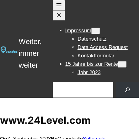
Zum
Inhalt
springen
Impressum
Datenschutz
Weiter,
Data Access Request
immer
Kontaktformular
weiter
15 Jahre bis zur Rente
Jahr 2023
Suchen
www.24Level.com
On
7. September 2008
By
Quandoz
In
Sellemols