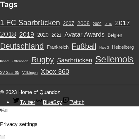
Tags
i
e
n
1 FC Saarbrücken
2017
2008
2007
2009
2016
2018
2019
Avatar Awards
2020
2021
Belgien
Deutschland
Fußball
Frankreich
Heidelberg
Halo 3
Sellemols
Rugby
Saarbrücken
Kinect
Offenbach
Xbox 360
SV Saar 05
Völklingen
© 2023 Home of Quandoz
Twitter
BlueSky
Twitch
%d
Privacy settings