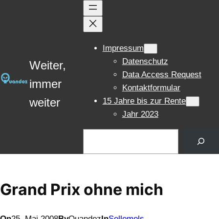
Zum
Inhalt
springen
Impressum
Datenschutz
Weiter,
Data Access Request
immer
Kontaktformular
weiter
15 Jahre bis zur Rente
Jahr 2023
Suchen
Grand Prix ohne mich
On
25. Mai 2008
By
Quandoz
In
Sellemols