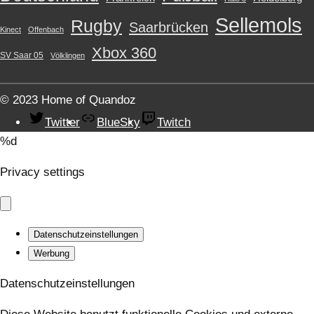
Sellemols
Rugby
Saarbrücken
Kinect
Offenbach
Xbox 360
SV Saar 05
Völklingen
© 2023 Home of Quandoz
Twitter
BlueSky
Twitch
%d
Privacy settings
Datenschutzeinstellungen
Werbung
Datenschutzeinstellungen