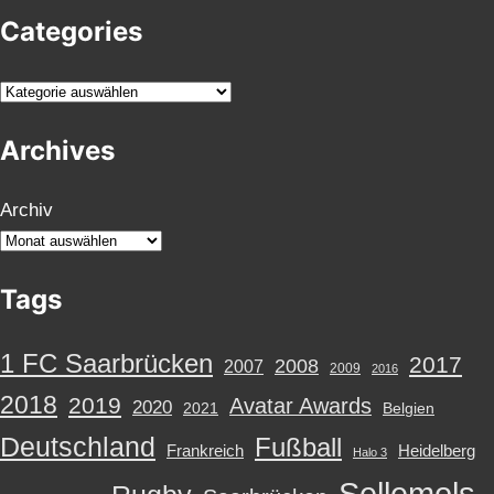
Categories
K
a
Archives
t
e
g
Archiv
o
r
Tags
i
e
n
1 FC Saarbrücken
2017
2008
2007
2009
2016
2018
2019
Avatar Awards
2020
2021
Belgien
Deutschland
Fußball
Frankreich
Heidelberg
Halo 3
Sellemols