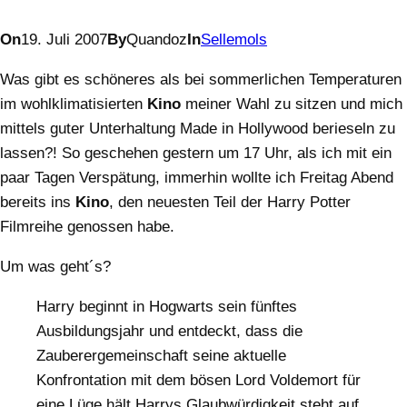
On
19. Juli 2007
By
Quandoz
In
Sellemols
Was gibt es schöneres als bei sommerlichen Temperaturen
im wohlklimatisierten
Kino
meiner Wahl zu sitzen und mich
mittels guter Unterhaltung Made in Hollywood berieseln zu
lassen?! So geschehen gestern um 17 Uhr, als ich mit ein
paar Tagen Verspätung, immerhin wollte ich Freitag Abend
bereits ins
Kino
, den neuesten Teil der Harry Potter
Filmreihe genossen habe.
Um was geht´s?
Harry beginnt in Hogwarts sein fünftes
Ausbildungsjahr und entdeckt, dass die
Zauberergemeinschaft seine aktuelle
Konfrontation mit dem bösen Lord Voldemort für
eine Lüge hält Harrys Glaubwürdigkeit steht auf