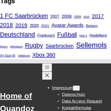
Tags
1 FC Saarbrücken
2017
2008
2007
2009
2016
2018
2019
Avatar Awards
2020
2021
Belgien
Deutschland
Fußball
Frankreich
Heidelberg
Halo 3
Sellemols
Rugby
Saarbrücken
Kinect
Offenbach
Xbox 360
SV Saar 05
Völklingen
Impressum
Home of
Datenschutz
Data Access Request
Quandoz
Kontaktformular