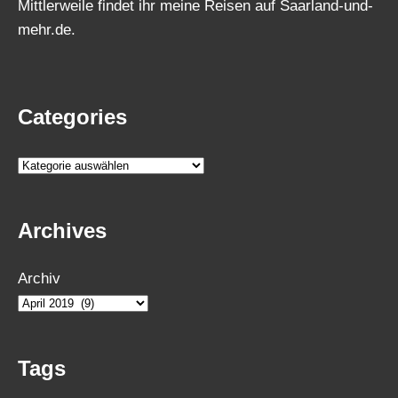
Mittlerweile findet ihr meine Reisen auf Saarland-und-
mehr.de.
Categories
K
a
t
Archives
e
g
Archiv
o
r
i
e
Tags
n